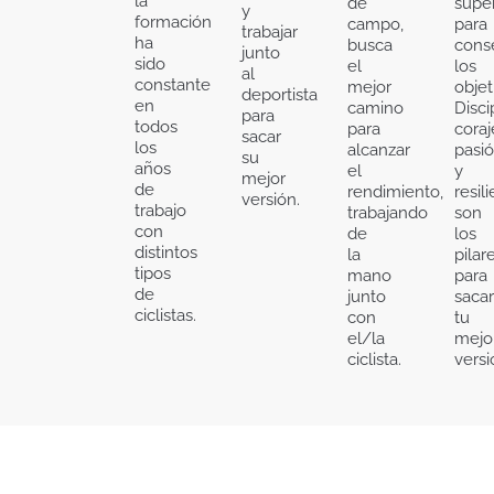
la
de
supe
y
formación
campo,
para
trabajar
ha
busca
cons
junto
sido
el
los
al
constante
mejor
objet
deportista
en
camino
Disci
para
todos
para
coraj
sacar
los
alcanzar
pasi
su
años
el
y
mejor
de
rendimiento,
resil
versión.
trabajo
trabajando
son
con
de
los
distintos
la
pilar
tipos
mano
para
de
junto
sacar
ciclistas.
con
tu
el/la
mejo
ciclista.
versi