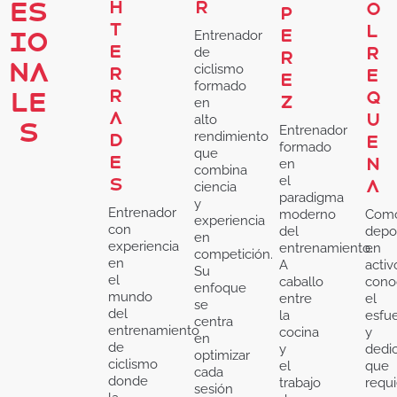
ES
h
r
o
P
T
l
e
IO
Entrenador
e
R
de
r
NA
ciclismo
r
e
e
formado
r
LE
q
z
en
a
u
alto
S
Entrenador
rendimiento
d
e
formado
que
e
n
en
combina
el
s
a
ciencia
paradigma
y
Entrenador
moderno
Com
experiencia
con
del
depor
en
experiencia
entrenamiento.
en
competición.
en
A
activ
Su
el
caballo
cono
enfoque
mundo
entre
el
se
del
la
esfu
centra
entrenamiento
cocina
y
en
de
y
dedi
optimizar
ciclismo
el
que
cada
donde
trabajo
requi
sesión