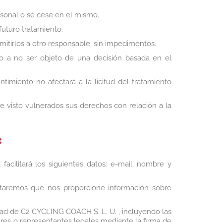
rsonal o se cese en el mismo.
futuro tratamiento.
smitirlos a otro responsable, sin impedimentos.
cho a no ser objeto de una decisión basada en el
imiento no afectará a la licitud del tratamiento
 visto vulnerados sus derechos con relación a la
:
acilitará los siguientes datos: e-mail, nombre y
citaremos que nos proporcione información sobre
edad de C2 CYCLING COACH S. L. U. , incluyendo las
ores o representantes legales mediante la firma de