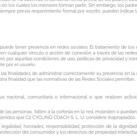
ros en los cuales los menores forman parte. Sin embargo, los pad
y siempre previo requerimiento formal por escrito, pueden indicar
de tener presencia en redes sociales. El tratamiento de los 
cen cualquier vínculo o acción de conexión a través de las rede
omo por aquellas condiciones de uso, políticas de privacidad y no
e por el usuario.
as finalidades de administrar correctamente su presencia en la 
 otra finalidad que las normativas de las Redes Sociales permitan.
a nacional, comunitaria o internacional o que realicen activ
 las personas, falten a la cortesía en la red, molesten o puedan
ntenidos que C2 CYCLING COACH S. L. U. considere inapropiados.
 legalidad, honradez, responsabilidad, protección de la dignid
 protección del consumidor y los derechos de propiedad intelectual