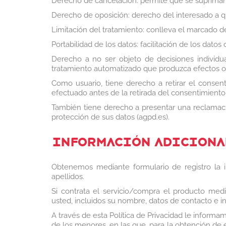
Derecho de cancelación: permite que se supriman 
Derecho de oposición: derecho del interesado a qu
Limitación del tratamiento: conlleva el marcado de
Portabilidad de los datos: facilitación de los dato
Derecho a no ser objeto de decisiones individua
tratamiento automatizado que produzca efectos o 
Como usuario, tiene derecho a retirar el consen
efectuado antes de la retirada del consentimiento
También tiene derecho a presentar una reclamaci
protección de sus datos (agpd.es).
INFORMACIÓN ADICIONA
Obtenemos mediante formulario de registro la in
apellidos.
Si contrata el servicio/compra el producto med
usted, incluidos su nombre, datos de contacto e in
A través de esta Política de Privacidad le inform
de los menores, en las que, para la obtención de 