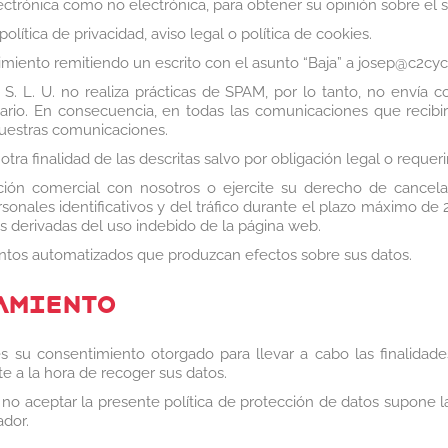
electrónica como no electrónica, para obtener su opinión sobre el s
olítica de privacidad, aviso legal o política de cookies.
iento remitiendo un escrito con el asunto “Baja” a josep@c2cy
L. U. no realiza prácticas de SPAM, por lo tanto, no envía c
ario. En consecuencia, en todas las comunicaciones que recibirá 
nuestras comunicaciones.
a finalidad de las descritas salvo por obligación legal o requerim
ión comercial con nosotros o ejercite su derecho de cancelaci
ales identificativos y del tráfico durante el plazo máximo de 2
as derivadas del uso indebido de la página web.
entos automatizados que produzcan efectos sobre sus datos.
AMIENTO
s su consentimiento otorgado para llevar a cabo las finalidades
 a la hora de recoger sus datos.
el no aceptar la presente política de protección de datos supone la 
ador.