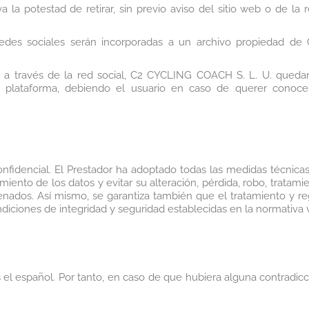
a potestad de retirar, sin previo aviso del sitio web o de la 
redes sociales serán incorporadas a un archivo propiedad d
l a través de la red social, C2 CYCLING COACH S. L. U. queda
 plataforma, debiendo el usuario en caso de querer conocerl
onfidencial. El Prestador ha adoptado todas las medidas técnicas
amiento de los datos y evitar su alteración, pérdida, robo, trata
enados. Así mismo, se garantiza también que el tratamiento y reg
ndiciones de integridad y seguridad establecidas en la normativa 
es el español. Por tanto, en caso de que hubiera alguna contradicc