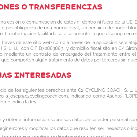
ONES O TRANSFERENCIAS
 cesión o comunicación de datos ni dentro ni fuera de la UE. El
l o por obligación de una norma legal, sin perjuicio de poder blo
rio. La información facilitada será solamente la que disponga en 
 través de este sitio web como a través de la aplicación será al
S. L. U. con CIF B70883889 y domicilio fiscal sito en C/ Girona
do mediante un contrato de encargado del tratamiento entre el
s que comporten algún tratamiento de datos por terceros sin nue
NAS INTERESADAS
cicio de los siguientes derechos ante C2 CYCLING COACH S. L. U.
co a josep@c2cyclingcoach.com, indicando como Asunto: “LOPD
omo indica la ley.
 y obtener información sobre sus datos de carácter personal som
egir errores y modificar los datos que resulten ser inexactos o i