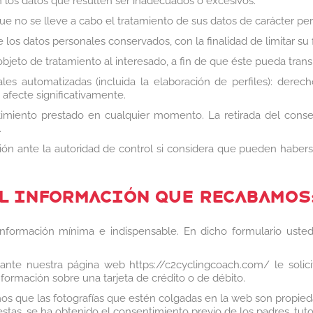
los datos que resulten ser inadecuados o excesivos.
e no se lleve a cabo el tratamiento de sus datos de carácter pe
 los datos personales conservados, con la finalidad de limitar su 
s objeto de tratamiento al interesado, a fin de que éste pueda tran
les automatizadas (incluida la elaboración de perfiles): dere
afecte significativamente.
timiento prestado en cualquier momento. La retirada del consent
.
ón ante la autoridad de control si considera que pueden haberse
L INFORMACIÓN QUE RECABAMOS
formación mínima e indispensable. En dicho formulario usted f
iante nuestra página web https://c2cyclingcoach.com/ le soli
formación sobre una tarjeta de crédito o de débito.
amos que las fotografías que estén colgadas en la web son propi
estas, se ha obtenido el consentimiento previo de los padres, tut