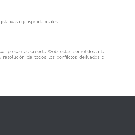
lativas o jurisprudenciales.
cos, presentes en esta Web, están sometidos a la
 resolución de todos los conflictos derivados o