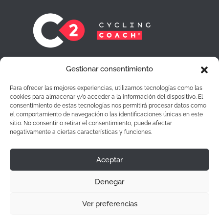
En C2 Cycling Coach® no dejamos ningún
Gestionar consentimiento
ciclista atrás. Cada uno de ellos es para
nosotros una ruta por conseguir sus objetivos
Para ofrecer las mejores experiencias, utilizamos tecnologías como las
que quieren llegar
cookies para almacenar y/o acceder a la información del dispositivo. El
consentimiento de estas tecnologías nos permitirá procesar datos como
el comportamiento de navegación o las identificaciones únicas en este
sitio. No consentir o retirar el consentimiento, puede afectar
negativamente a ciertas características y funciones.
Aceptar
Aviso Legal
|
Política de privacidad
|
Cookies
Denegar
Ver preferencias
C2 Cycling Coach® 2026 | Desarrollado por
Club
Creatiu