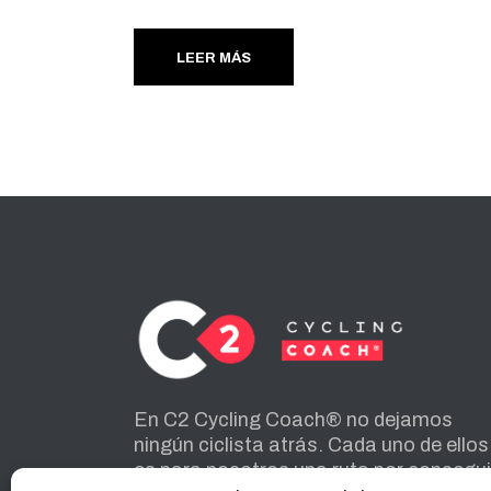
LEER MÁS
En C2 Cycling Coach® no dejamos
ningún ciclista atrás. Cada uno de ellos
es para nosotros una ruta por consegui