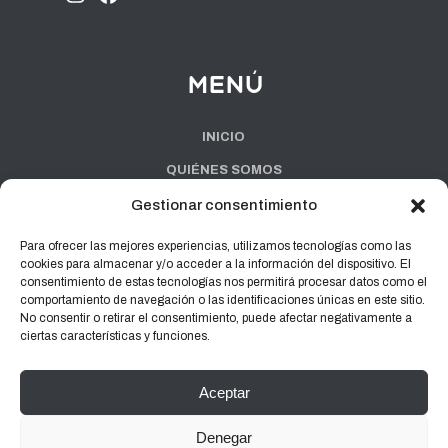
Menú
INICIO
QUIÉNES SOMOS
SERVICIOS
Gestionar consentimiento
FAQ’S
Para ofrecer las mejores experiencias, utilizamos tecnologías como las
cookies para almacenar y/o acceder a la información del dispositivo. El
TIPS
consentimiento de estas tecnologías nos permitirá procesar datos como el
comportamiento de navegación o las identificaciones únicas en este sitio.
CONTACTO
No consentir o retirar el consentimiento, puede afectar negativamente a
ciertas características y funciones.
Aceptar
Aviso Legal
|
Política de privacidad
|
Cookies
Denegar