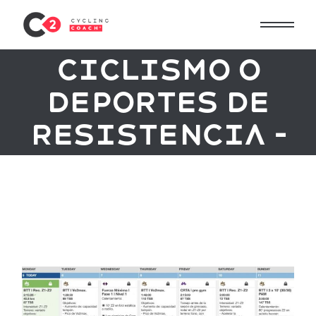
Periodizació
n en el
ciclismo o
deportes de
resistencia –
cargas
concentradas